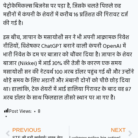
पेट्रोकेमिकल्स बिजनेस पर पड़ा है, जिसके चलते पिछले छह
महीनों में कंपनी के शेयरों में करीब 16 प्रतिशत की गिरावट दर्ज
की गई है।
इस बीच, जापान के मसायोशी सन ने भी अपनी आक्रामक निवेश
नीतियों, विशेषकर ChatGPT बनाने वाली कंपनी OpenAI में
भारी निवेश के दम पर बाजार को चौंका दिया है। जापान के शेयर
बाजार (Nikkei) में आई 30% की तेजी के कारण एक समय
मसायोशी सन की नेटवर्थ 100 अरब डॉलर पहुंच गई थी और उन्होंने
थोड़े समय के लिए अडानी और अंबानी दोनों को पीछे छोड़ दिया
था। हालांकि, टेक शेयरों में आई हालिया गिरावट के बाद वह 87
अरब डॉलर के साथ फिलहाल तीसरे स्थान पर आ गए हैं।
Post Views:
8
PREVIOUS
NEXT
STF की बड़ी कार्रवाई! भारत-नेपाल सीमा से दबोचा गया TMC नेता ‘पुष्पा’ उर्फ जहांगीर खान | DD News UP
Lucknow police big action! महिला से छेड़खानी कर ऑटो से फेंकने वाला मुख्य आरोपी encounter में गिरफ्तार। DD News UP