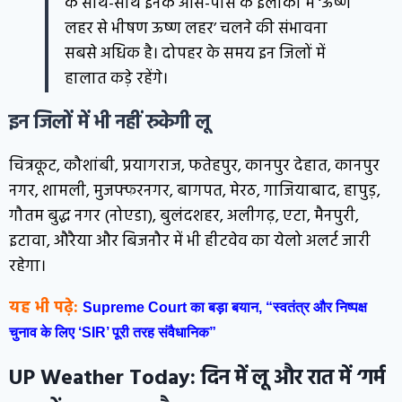
के साथ-साथ इनके आस-पास के इलाकों में ‘ऊष्ण
लहर से भीषण ऊष्ण लहर’ चलने की संभावना
सबसे अधिक है। दोपहर के समय इन जिलों में
हालात कड़े रहेंगे।
इन जिलों में भी नहीं रुकेगी लू
चित्रकूट, कौशांबी, प्रयागराज, फतेहपुर, कानपुर देहात, कानपुर
नगर, शामली, मुजफ्फरनगर, बागपत, मेरठ, गाजियाबाद, हापुड़,
गौतम बुद्ध नगर (नोएडा), बुलंदशहर, अलीगढ़, एटा, मैनपुरी,
इटावा, औरैया और बिजनौर में भी हीटवेव का येलो अलर्ट जारी
रहेगा।
यह भी पढ़े:
Supreme Court का बड़ा बयान, “स्वतंत्र और निष्पक्ष
चुनाव के लिए ‘SIR’ पूरी तरह संवैधानिक”
UP Weather Today:
दिन में लू और रात में ‘गर्म