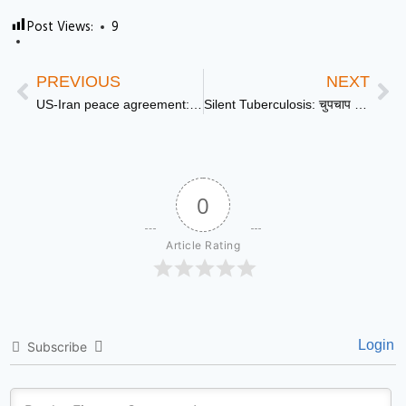
Post Views:
9
PREVIOUS
NEXT
US-Iran peace agreement: MoU पर दोनों देशों ने किए साइन, Trump और Pezeshkian की डील से थमेगी जंग?
Silent Tuberculosis: चुपचाप फैल रही ‘साइलेंट टीबी’! पूर्वोत्तर में 14 हजार से ज्यादा मरीजों में नहीं दिखे कोई लक्षण
0
Article Rating
Login
Subscribe