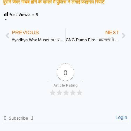
पुराने जेवर गायब होने के मामले में पुलिस ने लगाई फाइनल रिपोर्ट
Post Views:
9
PREVIOUS
NEXT
Ayodhya Wax Museum : रामनगरी में वैक्स म्यूजियम का उद्घाटन, सीएम योगी ने विरोधियों पर साधा निशाना
CNG Pump Fire : वाराणसी में CNG पंप में भीषण आग लगी: गैस भरवाते समय भड़की चिंगारी
0
Article Rating
Login
Subscribe