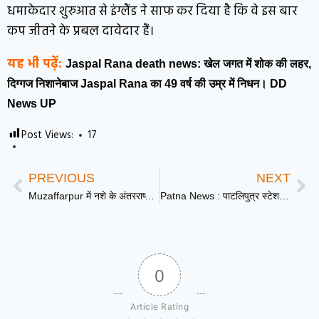
धमाकेदार शुरुआत से इंग्लैंड ने साफ कर दिया है कि वे इस बार
कप जीतने के प्रबल दावेदार हैं।
यह भी पढ़ें:
Jaspal Rana death news: खेल जगत में शोक की लहर,
दिग्गज निशानेबाज Jaspal Rana का 49 वर्ष की उम्र में निधन। DD
News UP
Post Views:
17
PREVIOUS
NEXT
Muzaffarpur में नशे के अंतरराष्ट्रीय सिंडिकेट का भंडाफोड़: 6300 प्रतिबंधित इंजेक्शन के साथ 4 तस्कर गिरफ्तार। DD News UP
Patna News : पाटलिपुत्र स्टेशन पर मद्य निषेध अभ्यर्थियों का बवाल
0
Article Rating