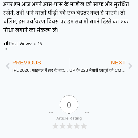
अगर हम आज अपने आस-पास के माहौल को साफ और सुरक्षित
रखेंगे, तभी आने वाली पीढ़ी को एक बेहतर कल दे पाएंगे। तो
चलिए, इस पर्यावरण दिवस पर हम सब भी अपने हिस्से का एक
पौधा लगाने का संकल्प लें।
Post Views:
16
PREVIOUS
NEXT
IPL 2026: फाइनल में हार के बाद Gujarat Titans की टीम बस में लगी आग, बाल-बाल बचे खिलाड़ी
UP के 223 मेधावी छात्रों को CM Yogi का बड़ा तोहफा, मिलेगा 1 लाख का चेक और टैबलेट
0
Article Rating