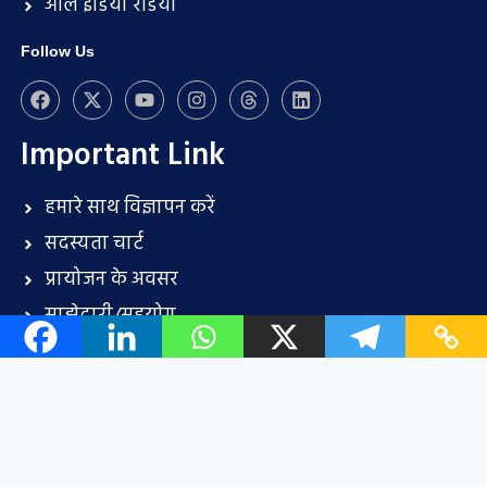
ऑल इंडिया रेडियो
Follow Us
Important Link
हमारे साथ विज्ञापन करें
सदस्यता चार्ट
प्रायोजन के अवसर
साझेदारी/सहयोग
प्रेस विज्ञप्ति प्रस्तुति (भुगतान पीआर प्रकाशन सेवा)
संपर्क
करियर
About Us
Terms and conditions
Disclaimer
Privacy Policy