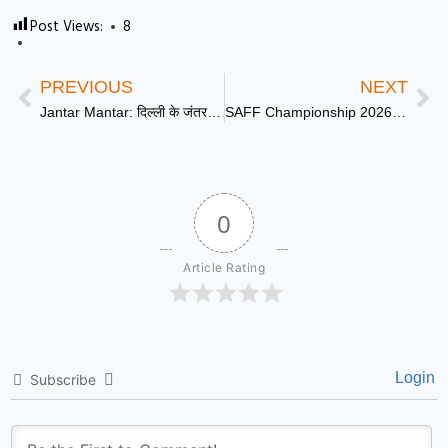
Post Views:
8
PREVIOUS
NEXT
Jantar Mantar: दिल्ली के जंतर-मंतर पर कॉकरोच जनता पार्टी का पहला प्रदर्शन रहा फीका, समय से पहले खत्म करना पड़ा कार्यक्रम | DD News UP
SAFF Championship 2026: भारतीय महिला फुटबॉल टीम ने रचा इतिहास, पीएम नरेंद्र मोदी ने दी बधाई; कहा- युवाओं को मिलेगी प्रेरणा | DD News UP
0
Article Rating
Login
Subscribe