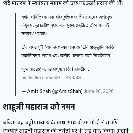
‘वंदे मातरम’ ने स्वतंत्रता संग्राम को एक नई ऊर्जा प्रदान की थी।
মহান সাহিত্যিক এবং সাংস্কৃতিক জাতীয়তাবাদের অগ্রদূত
বঙ্কিমচন্দ্র চট্টোপাধ্যায়-এর জন্মজয়ন্তীতে তাঁকে জানাই
সশ্রদ্ধ প্রণাম।
তাঁর অমর সৃষ্টি ‘আনন্দমঠ’-এর মাধ্যমে তিনি মাতৃভূমির প্রতি
আত্মনিবেদন, ত্যাগ এবং জাতীয় চেতনার বার্তা দিয়েছিলেন।
‘বন্দে মাতরম্’ রচনার মাধ্যমে তিনি ভারতীয়…
pic.twitter.com/GXCT8K4alS
— Amit Shah (@AmitShah)
June 26, 2026
शाहूजी महाराज को नमन
बंकिम चंद्र चट्टोपाध्याय के साथ-साथ पीएम मोदी ने राजर्षि
छत्रपति शाहूजी महाराज की जयंती पर भी उन्हें याद किया। उन्होंने