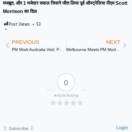
मजबूत, और 1 मजेदार सवाल जिसने जीत लिया पूर्व ऑस्ट्रेलिया पीएम Scott
Morrison का दिल
Post Views:
53
PREVIOUS
NEXT
PM Modi Australia Visit: PM Modi की गवर्नर जनरल Sam Mostyn से मुलाकात और भविष्य की योजनाओं पर खुलकर चर्चा
Melbourne Meets PM Modi: मार्वल स्टेडियम में गूंजा भारत का नाम, प्रधानमंत्रियों की जुगलबंदी ने जीता सबका दिल
0
Article Rating
Login
Subscribe