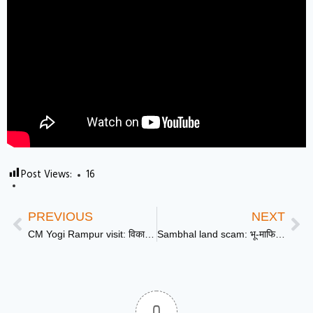
Post Views:
16
PREVIOUS
NEXT
CM Yogi Rampur visit: विकास की नई शुरुआत और विपक्ष पर तीखा हमला
Sambhal land scam: भू-माफियाओं के चंगुल से मुक्त हुई 101 करोड़ की बेशकीमती जमीन, योगी सरकार का बड़ा एक्शन!
0