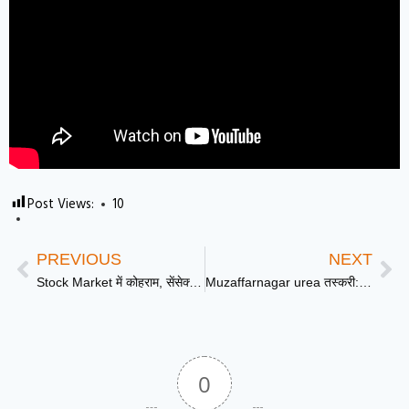
Post Views:
10
PREVIOUS
NEXT
Stock Market में कोहराम, सेंसेक्स 600 अंक से ज्यादा टूटा, निफ्टी में भारी गिरावट | DD News UP
Muzaffarnagar urea तस्करी: ‘ऑपरेशन किसान प्रहरी’ के तहत बड़ी कामयाबी, 20 हजार किलो यूरिया के साथ 8 तस्कर गिरफ्तार
0