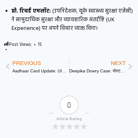
प्रो. रिचर्ड एमलॉट:
(उपनिदेशक, यूके स्वास्थ्य सुरक्षा एजेंसी)
ने सामुदायिक सुरक्षा और व्यावहारिक अंतर्दृष्टि (UK
Experience) पर अपने विचार व्यक्त किए।
Post Views:
15
PREVIOUS
NEXT
Aadhaar Card Update: UIDAI ने मुफ्त ऑनलाइन दस्तावेज अपडेट करने की तारीख बढ़ाई, अब इस दिन तक मिलेगी छूट
Deepika Dowry Case: पोस्टमार्टम रिपोर्ट से हुआ बर्बरता का खुलासा: सिर में क्लॉट और स्प्लीन फटने की पुष्टि
0
Article Rating