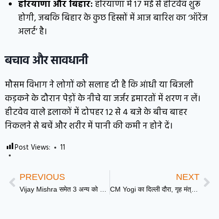
हरियाणा और बिहार:
हरियाणा में 17 मई से हीटवेव शुरू
होगी, जबकि बिहार के कुछ हिस्सों में आज बारिश का ‘ऑरेंज
अलर्ट’ है।
बचाव और सावधानी
मौसम विभाग ने लोगों को सलाह दी है कि आंधी या बिजली
कड़कने के दौरान पेड़ों के नीचे या जर्जर इमारतों में शरण न लें।
हीटवेव वाले इलाकों में दोपहर 12 से 4 बजे के बीच बाहर
निकलने से बचें और शरीर में पानी की कमी न होने दें।
Post Views:
11
PREVIOUS
NEXT
Vijay Mishra समेत 3 अन्य को उम्रकैद: प्रयागराज कचहरी में 46 साल पहले की थी हत्या
CM Yogi का दिल्ली दौरा, गृह मंत्री अमित शाह से की मुलाकात: 2027 के महासमर की तयारी हुई तेज़