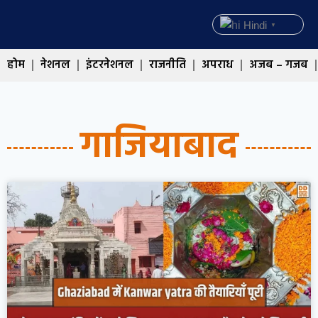
Hindi
▼
होम
नेशनल
इंटरनेशनल
राजनीति
अपराध
अजब – गजब
गाजियाबाद